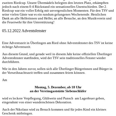
zweiten Riedcup. Unsere Übermädels belegten den letzten Platz, erkämpften
jedoch nach einem 0:4 Rückstand ein sensationelles Unentschieden. Der 2.
Riedcup war ein voller Erfolg mit unvergesslichen Momenten. Für den TSV und
seine vielen Gäste war es ein rundum gelungenes Wochenende. Herzlichen
Dank an alle Helferinnen und Helfer, an alle Besuche, an den Musikverein und
die Feuerwehr für ihre Unterstützung!
05.12.2022 Adventsfenster
Eine Adventszeit in Überlingen am Ried ohne Adventsfenster des TSV ist keine
richtige Adventszeit.
Aus diesem Grund, und gerade weil in diesem Jahr keine offiziellen Überlinger
Adventsfenster stattfinden, wird der TSV sein traditionelles Fenster wieder
durchführen.
Wie in den Jahren zuvor, sollen sich alle Überlinger Bürgerinnen und Bürger in
der Vorweihnachtszeit treffen und zusammen feiern können.
Am
Montag, 5. Dezember, ab 18 Uhr
an der Vereinsgaststätte Siebenschläfer
wird es leckere Verpflegung, Glühwein und Punsch am Lagerfeuer geben,
eingerahmt von einer wunderschönen Dekoration.
Auch der Nikolaus wird zu Besuch kommen und für jedes Kind ein kleines
Geschenk mitbringen.