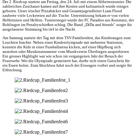
Der 2. Riedcup startete am Freitag, den 24. Juli mit einem Altherrenturnier. Die
zahlreichen Zuschauer kamen auf ihre Kosten und kulinarisch wurde einiges
geboten. Unser irischer Pizzabäcker und Gesamtjugendleiter Liam Flood
zauberte viele Leckereien auf die Tische. Unterstützung bekam er von vielen
Helferinnen und Helfern. Turniersieger wurde der FC Paradies aus Konstanz, der
Bohlingen im Penaltyschießen schlug. Die Band „DiDa and friends“ sorgte für
ausgelassene Stimmung bis tief in die Nacht.
Am Samstag startete der Tag mit dem TSV-Familienfest, das Kinderaugen zum
Leuchten brachte. Neben einer Kinderolympiade mit mehreren Stationen,
konnten die Kids in einer Fussballarena kicken, auf einer Hüpfburg sich
austoben oder Musikinstrumente vom Musikverein Überlingen ausprobieren.
Ein grosses Highlight war wie schon im vergangenen Jahr der Besuch der
Feuerwehr. Wer die Olympiade gemeistert hat, durfte sich einen Gutschein für
ein Essen holen. Zum Abschluss fuhrt noch der Eiswagen vorbei und sorgte für
Erfrischung.