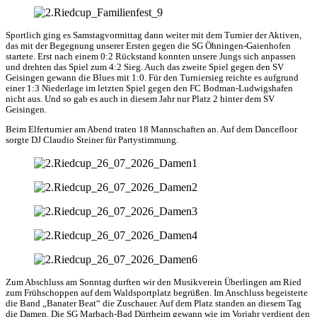
Sportlich ging es Samstagvormittag dann weiter mit dem Turnier der Aktiven,
das mit der Begegnung unserer Ersten gegen die SG Öhningen-Gaienhofen
startete. Erst nach einem 0:2 Rückstand konnten unsere Jungs sich anpassen
und drehten das Spiel zum 4:2 Sieg. Auch das zweite Spiel gegen den SV
Geisingen gewann die Blues mit 1:0. Für den Turniersieg reichte es aufgrund
einer 1:3 Niederlage im letzten Spiel gegen den FC Bodman-Ludwigshafen
nicht aus. Und so gab es auch in diesem Jahr nur Platz 2 hinter dem SV
Geisingen.
Beim Elferturnier am Abend traten 18 Mannschaften an. Auf dem Dancefloor
sorgte DJ Claudio Steiner für Partystimmung.
Zum Abschluss am Sonntag durften wir den Musikverein Überlingen am Ried
zum Frühschoppen auf dem Waldsportplatz begrüßen. Im Anschluss begeisterte
die Band „Banater Beat“ die Zuschauer. Auf dem Platz standen an diesem Tag
die Damen. Die SG Marbach-Bad Dürrheim gewann wie im Vorjahr verdient den