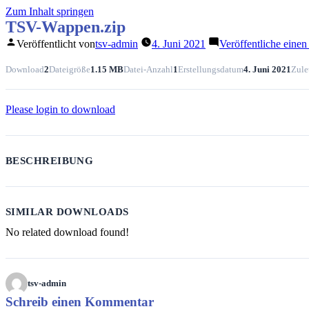
Zum Inhalt springen
TSV-Wappen.zip
Veröffentlicht von
tsv-admin
4. Juni 2021
Veröffentliche ein
Download
2
Dateigröße
1.15 MB
Datei-Anzahl
1
Erstellungsdatum
4. Juni 2021
Zulet
Please login to download
BESCHREIBUNG
SIMILAR DOWNLOADS
No related download found!
tsv-admin
Schreib einen Kommentar