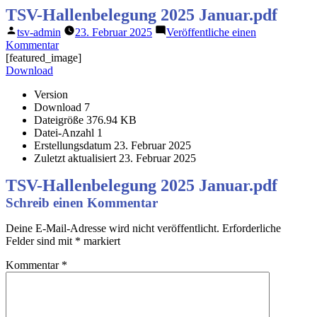
Zum
TSV-Hallenbelegung 2025 Januar.pdf
Inhalt
Veröffentlicht
tsv-admin
23. Februar 2025
Veröffentliche einen
springen
von
zu
Kommentar
TSV-
[featured_image]
Hallenbelegung
Download
2025
Version
Januar.pdf
Download
7
Dateigröße
376.94 KB
Datei-Anzahl
1
Erstellungsdatum
23. Februar 2025
Zuletzt aktualisiert
23. Februar 2025
TSV-Hallenbelegung 2025 Januar.pdf
Schreib einen Kommentar
Deine E-Mail-Adresse wird nicht veröffentlicht.
Erforderliche
Felder sind mit
*
markiert
Kommentar
*